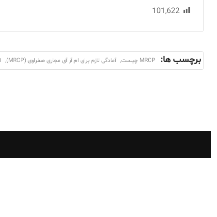
101,622
برچسب ها:
MRCP چیست
,
آمادگی لازم برای ام آر آی مجاری صفراوی (MRCP)
,
ا
بخش های