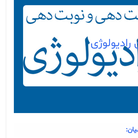
 رادیولوژی
یان: