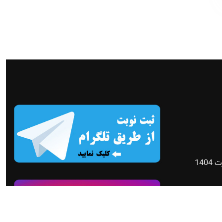
140
وسکوپی سال