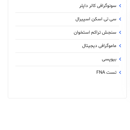
سونوگرافی کالر داپلر
سی تی اسکن اسپیرال
سنجش تراکم استخوان
ماموگرافی دیجیتال
بیوپسی
تست FNA