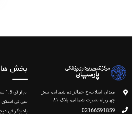
بخش های
میدان انقلاب،خ جمالزاده شمالی، نبش
ام آر آی 1.5 تسلاء
چهارراه نصرت شمالی، پلاک ۸۱
سی تی اسکن ا
02166591859
رادیوگرافی دیج
پانورکس‌ و ‌پری 
02164045
سونوگرافی کالر 